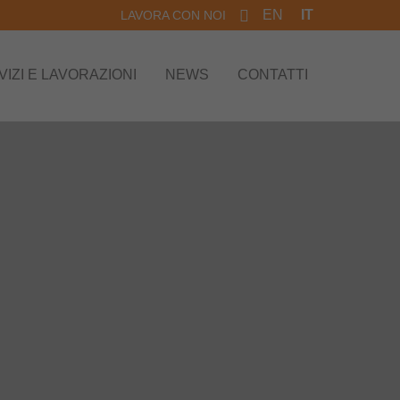
EN
IT
LAVORA CON NOI
IZI E LAVORAZIONI
NEWS
CONTATTI