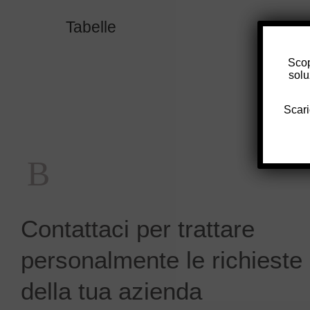
Tabelle
Scop
solu
Scari
Contattaci per trattare
personalmente le richieste
della tua azienda