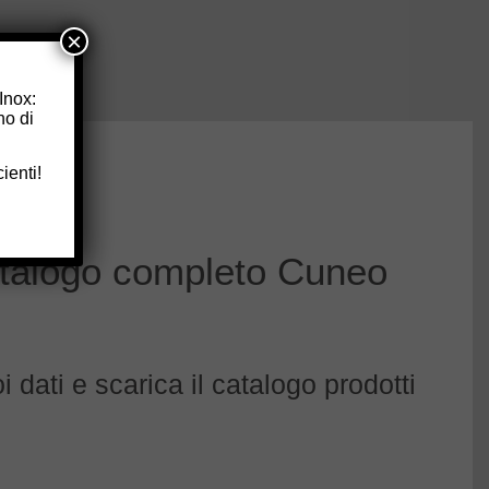
×
 Inox
:
no di
ienti!
catalogo completo Cuneo
 dati e scarica il catalogo prodotti