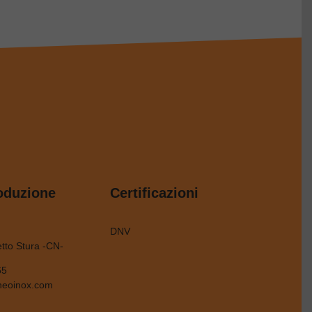
oduzione
Certificazioni
DNV
tto Stura -CN-
65
neoinox.com