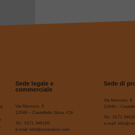
Sede legale e
Sede di pr
commerciale
Via Morozzo, 8
Via Morozzo, 8
tà
12040 – Castelle
12040 – Castelletto Stura -CN-
Tel.:
0171 3461
a
Tel.:
0171 346165
e-mail:
info@cu
,
e-mail:
info@cuneoinox.com