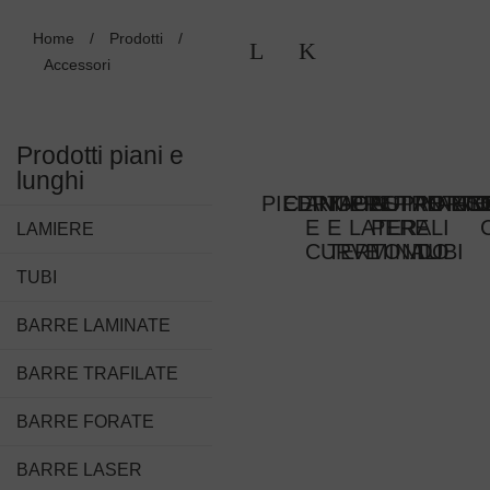
Home
/
Prodotti
/
Accessori
Prodotti piani e
lunghi
PIEDINI
CERNIERE
ANGOLI
TAPPI
PIASTRE
SUPPORT
PIANTAN
INNEST
ANC
TE
E
E
LATERALI
PER
E
LAMIERE
CURVE
TERMINALI
TONDO
TUBI
TUBI
BARRE LAMINATE
BARRE TRAFILATE
BARRE FORATE
BARRE LASER