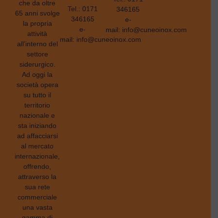
che da oltre
Tel.:
0171
346165
65 anni svolge
346165
e-
la propria
e-
mail:
info@cuneoinox.com
attività
mail:
info@cuneoinox.com
all’interno del
settore
siderurgico.
Ad oggi la
società opera
su tutto il
territorio
nazionale e
sta iniziando
ad affacciarsi
al mercato
internazionale,
offrendo,
attraverso la
sua rete
commerciale
una vasta
gamma di