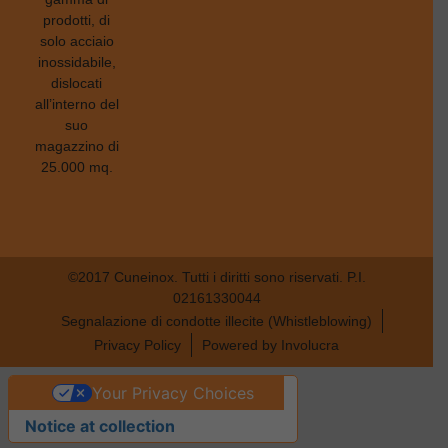
prodotti, di
solo acciaio
inossidabile,
dislocati
all’interno del
suo
magazzino di
25.000 mq.
©2017 Cuneinox. Tutti i diritti sono riservati. P.I.
02161330044
Segnalazione di condotte illecite (Whistleblowing)
Privacy Policy
Powered by Involucra
Your Privacy Choices
Notice at collection