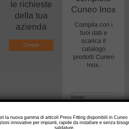
le richieste
Cuneo Inox
della tua
Compila con i
azienda
tuoi dati e
scarica il
Contatti
catalogo
prodotti Cuneo
Inox.
Nome*
ri la nuova gamma di articoli Press Fitting disponibili in Cuneo
zioni innovative per impianti, rapide da installare e senza bisog
Cognome*
saldature.