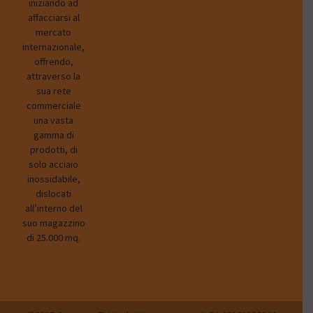
iniziando ad
affacciarsi al
mercato
internazionale,
offrendo,
attraverso la
sua rete
commerciale
una vasta
gamma di
prodotti, di
solo acciaio
inossidabile,
dislocati
all’interno del
suo magazzino
di 25.000 mq.