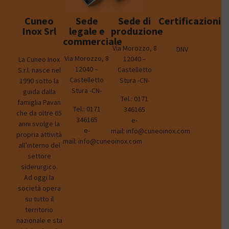
Cuneo
Sede
Sede di
Certificazioni
Inox Srl
legale e
produzione
commerciale
Via Morozzo, 8
DNV
Via Morozzo, 8
12040 –
La Cuneo Inox
12040 –
Castelletto
S.r.l. nasce nel
Castelletto
Stura -CN-
1990 sotto la
Stura -CN-
guida dalla
Tel.:
0171
famiglia Pavan
Tel.:
0171
346165
che da oltre 65
346165
e-
anni svolge la
e-
mail:
info@cuneoinox.com
propria attività
mail:
info@cuneoinox.com
all’interno del
settore
siderurgico.
Ad oggi la
società opera
su tutto il
territorio
nazionale e sta