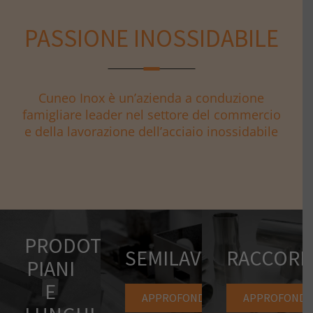
PASSIONE INOSSIDABILE
Cuneo Inox è un’azienda a conduzione
famigliare leader nel settore del commercio
e della lavorazione dell’acciaio inossidabile
PRODOTTI
SEMILAVORATI
RACCORD
PIANI
E
APPROFONDISCI
APPROFONDIS