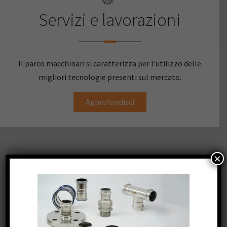
Servizi e lavorazioni
Il parco macchinari si caratterizza per l’utilizzo delle
migliori tecnologie presenti sul mercato.
Approfondisci
×