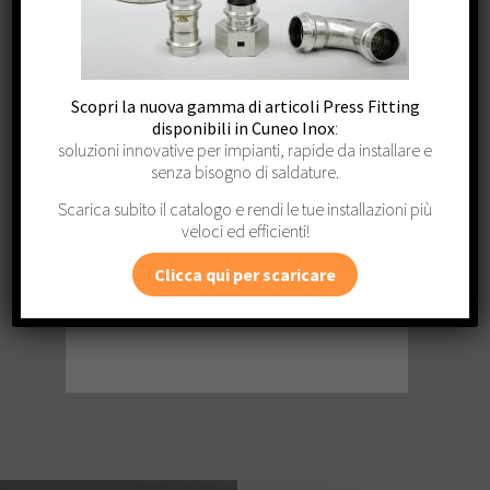
26 Dicembre 2024
24-2
Giovedì 26 Dicembre
Cun
Scopri la nuova gamma di articoli Press Fitting
disponibili in Cuneo Inox
:
Match Day firmato
all
soluzioni innovative per impianti, rapide da installare e
Cuneo Inox
di 
senza bisogno di saldature.
Scarica subito il catalogo e rendi le tue installazioni più
Dal 24
veloci ed efficienti!
ospit
Clicca qui per scaricare