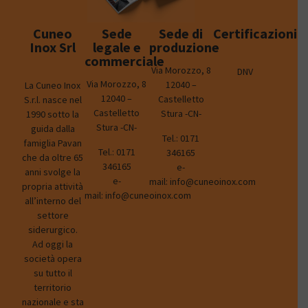
Cuneo
Sede
Sede di
Certificazioni
Inox Srl
legale e
produzione
commerciale
Via Morozzo, 8
DNV
Via Morozzo, 8
12040 –
La Cuneo Inox
12040 –
Castelletto
S.r.l. nasce nel
Castelletto
Stura -CN-
1990 sotto la
Stura -CN-
guida dalla
Tel.:
0171
famiglia Pavan
Tel.:
0171
346165
che da oltre 65
346165
e-
anni svolge la
e-
mail:
info@cuneoinox.com
propria attività
mail:
info@cuneoinox.com
all’interno del
settore
siderurgico.
Ad oggi la
società opera
su tutto il
territorio
nazionale e sta