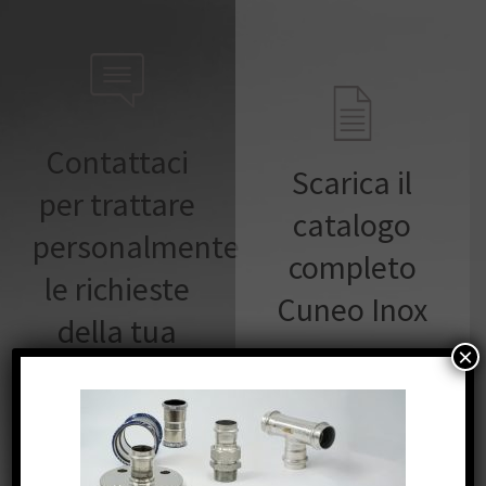
Contattaci
Scarica il
per trattare
catalogo
personalmente
completo
le richieste
Cuneo Inox
della tua
×
azienda
Compila con i
tuoi dati e
scarica il
Contatti
catalogo prodotti